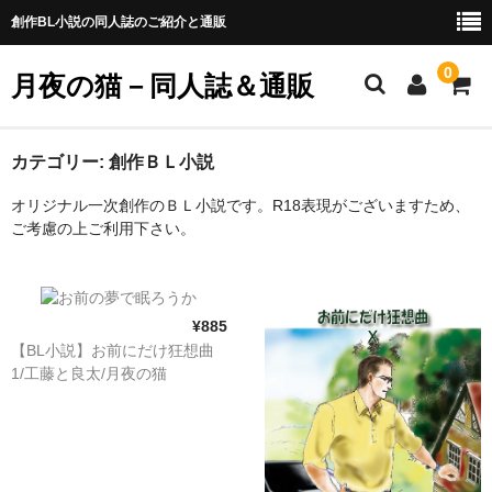
創作BL小説の同人誌のご紹介と通販
0
月夜の猫－同人誌＆通販
Home
カテゴリー:
創作ＢＬ小説
オリジナル一次創作のＢＬ小説です。R18表現がございますため、
通販のご案内
ご考慮の上ご利用下さい。
同人誌ご紹介
工藤×良太
¥885
沢村×佐々木
【BL小説】お前にだけ狂想曲
1/工藤と良太/月夜の猫
力×佑人
豪×元気
京助×千雪