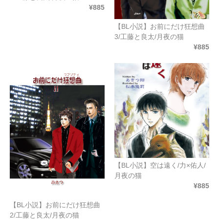
¥885
【BL小説】お前にだけ狂想曲
3/工藤と良太/月夜の猫
¥885
【BL小説】空は遠く/力×佑人/
月夜の猫
¥885
【BL小説】お前にだけ狂想曲
2/工藤と良太/月夜の猫