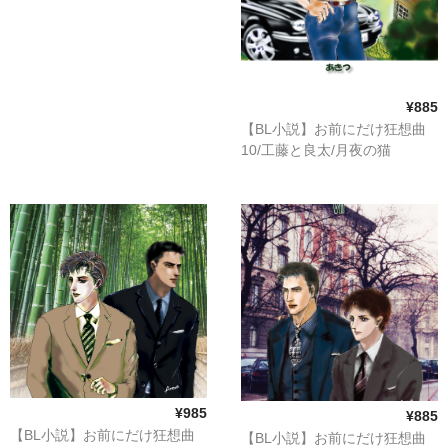
河崎×浩輔、藤堂×悠
創作小説サイト
¥885
お問い合わせ
【BL小説】お前にだけ狂想曲
10/工藤と良太/月夜の猫
¥985
¥885
【BL小説】お前にだけ狂想曲
【BL小説】お前にだけ狂想曲