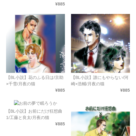
¥885
【BL小説】花のふる日は/京助
【BL小説】誰にもやらない/河
×千雪/月夜の猫
崎×浩輔/月夜の猫
¥885
¥885
【BL小説】お前にだけ狂想曲
1/工藤と良太/月夜の猫
¥885