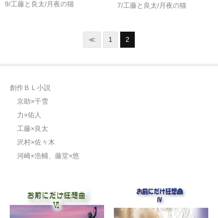
9/工藤と良太/月夜の猫
7/工藤と良太/月夜の猫
≪
1
2
創作ＢＬ小説
京助×千雪
力×佑人
工藤×良太
沢村×佐々木
河崎×浩輔、藤堂×悠