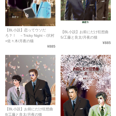
【BL小説】恋ってウソだ
【BL小説】お前にだけ狂想曲
ろ？！ －Tricky Night－/沢村
5/工藤と良太/月夜の猫
×佐々木/月夜の猫
¥885
¥885
【BL小説】お前にだけ狂想曲
8/工藤と良太/月夜の猫