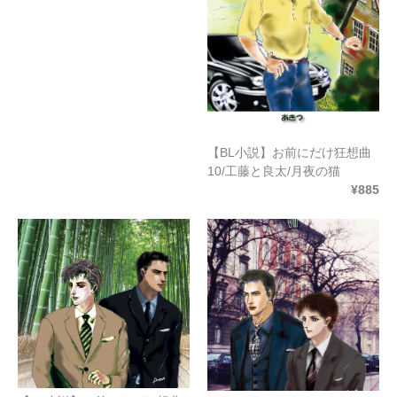
【BL小説】お前にだけ狂想曲
10/工藤と良太/月夜の猫
¥885